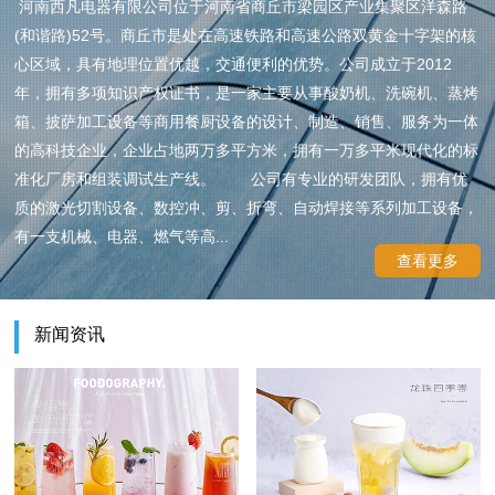
河南西凡电器有限公司位于河南省商丘市梁园区产业集聚区洋森路
(和谐路)52号。商丘市是处在高速铁路和高速公路双黄金十字架的核
心区域，具有地理位置优越，交通便利的优势。公司成立于2012
年，拥有多项知识产权证书，是一家主要从事酸奶机、洗碗机、蒸烤
箱、披萨加工设备等商用餐厨设备的设计、制造、销售、服务为一体
的高科技企业，企业占地两万多平方米，拥有一万多平米现代化的标
准化厂房和组装调试生产线。 公司有专业的研发团队，拥有优
质的激光切割设备、数控冲、剪、折弯、自动焊接等系列加工设备，
有一支机械、电器、燃气等高...
查看更多
新闻资讯