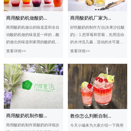
商用酸奶机厂家为...
商用酸奶机做酸奶...
好吃酸奶的制作方法(水果沙拉酸
商用酸奶机做出的味道是和全自
奶)：1.把草莓和苦菊，先用流动
动酸奶机做的味道是一样的，酸
的水冲洗几遍，流动的水可避免
奶做出的味道和家用的酸奶机做
残留的农药渗入草莓和苦菊内.2.
出的味道是一样的，这就解决了
查看详情>>
查看详情>>
冲洗完毕的苦菊和草莓加清水，
很多客户的疑问，很多人也是想
放入少许盐，用淡盐水浸泡5分
知道酸奶怎么做才好吃，其实做
钟，可杀灭苦菊和草莓表面残留
酸奶的方式是大同小异的，只是
的有害微生物.3.苹果去皮洗净，
制作的材质不一样而已，酸奶在
切丁，用淡盐水浸泡，可防止表
制作的过程中可以根据自己的喜
面氧化变色.4.猕猴桃﹑橙子和梨
好和口味添加不同的辅料在酸奶
分别去皮，切丁.5.用淡盐水浸泡
里面，多数的人是在酸奶中添加
完的苦菊和草莓，捞出用清水再
些果肉提高酸奶的维生素营养。
冲洗一遍，草莓去掉叶子，切块
商用酸奶机怎么做酸奶，商
商用酸奶机制作酸...
教你怎么判断自制...
备用.6.苦菊铺盘底，所有水果丁
用酸奶机是一款制作酸奶的机器
商用酸奶机制作算酸奶的详细步
今天小编来为大家介绍一下商用
摆上面，再倒入适量酸奶，即可
设备，商用酸奶机算是一款乳酸