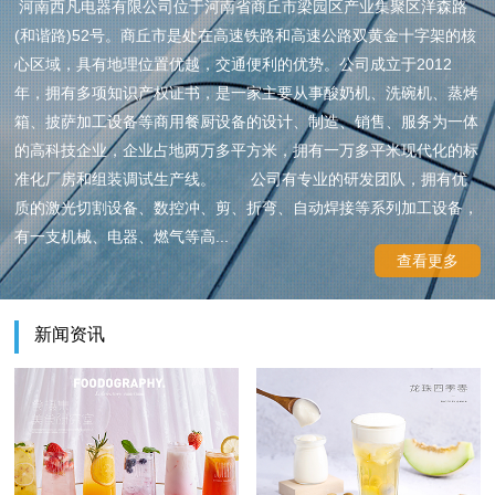
河南西凡电器有限公司位于河南省商丘市梁园区产业集聚区洋森路
(和谐路)52号。商丘市是处在高速铁路和高速公路双黄金十字架的核
心区域，具有地理位置优越，交通便利的优势。公司成立于2012
年，拥有多项知识产权证书，是一家主要从事酸奶机、洗碗机、蒸烤
箱、披萨加工设备等商用餐厨设备的设计、制造、销售、服务为一体
的高科技企业，企业占地两万多平方米，拥有一万多平米现代化的标
准化厂房和组装调试生产线。 公司有专业的研发团队，拥有优
质的激光切割设备、数控冲、剪、折弯、自动焊接等系列加工设备，
有一支机械、电器、燃气等高...
查看更多
新闻资讯