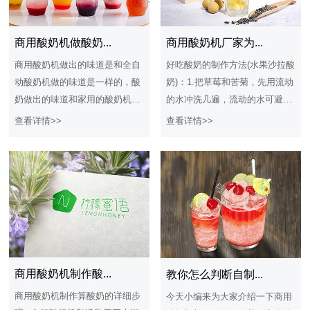
商用酸奶机厂家为...
商用酸奶机做酸奶...
好吃酸奶的制作方法(水果沙拉酸
商用酸奶机做出的味道是和全自
奶)：1.把草莓和苦菊，先用流动
动酸奶机做的味道是一样的，酸
的水冲洗几遍，流动的水可避免
奶做出的味道和家用的酸奶机做
残留的农药渗入草莓和苦菊内.2.
出的味道是一样的，这就解决了
查看详情>>
查看详情>>
冲洗完毕的苦菊和草莓加清水，
很多客户的疑问，很多人也是想
放入少许盐，用淡盐水浸泡5分
知道酸奶怎么做才好吃，其实做
钟，可杀灭苦菊和草莓表面残留
酸奶的方式是大同小异的，只是
的有害微生物.3.苹果去皮洗净，
制作的材质不一样而已，酸奶在
切丁，用淡盐水浸泡，可防止表
制作的过程中可以根据自己的喜
面氧化变色.4.猕猴桃﹑橙子和梨
好和口味添加不同的辅料在酸奶
分别去皮，切丁.5.用淡盐水浸泡
里面，多数的人是在酸奶中添加
完的苦菊和草莓，捞出用清水再
些果肉提高酸奶的维生素营养。
冲洗一遍，草莓去掉叶子，切块
商用酸奶机怎么做酸奶，商
商用酸奶机制作酸...
教你怎么判断自制...
备用.6.苦菊铺盘底，所有水果丁
用酸奶机是一款制作酸奶的机器
商用酸奶机制作算酸奶的详细步
今天小编来为大家介绍一下商用
摆上面，再倒入适量酸奶，即可
设备，商用酸奶机算是一款乳酸