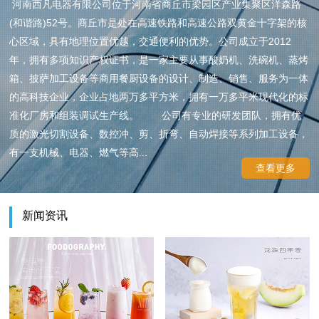
河南西凡电器有限公司位于河南省商丘市梁园区产业集聚区洋森路
(和谐路)52号。商丘市是处在高速铁路和高速公路双黄金十字架的核
心区域，具有地理位置优越，交通便利的优势。公司成立于2012
年，拥有多项知识产权证书，是一家主要从事酸奶机、洗碗机、蒸烤
箱、披萨加工设备等商用餐厨设备的设计、制造、销售、服务为一体
的高科技企业，企业占地两万多平方米，拥有一万多平米现代化的标
准化厂房和组装调试生产线。 公司有专业的研发团队，拥有优
质的激光切割设备、数控冲、剪、折弯、自动焊接等系列加工设备，
有一支机械、电器、燃气等高...
查看更多
新闻资讯