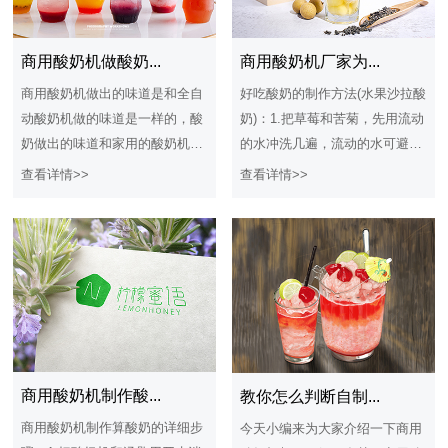
商用酸奶机厂家为...
商用酸奶机做酸奶...
好吃酸奶的制作方法(水果沙拉酸
商用酸奶机做出的味道是和全自
奶)：1.把草莓和苦菊，先用流动
动酸奶机做的味道是一样的，酸
的水冲洗几遍，流动的水可避免
奶做出的味道和家用的酸奶机做
残留的农药渗入草莓和苦菊内.2.
出的味道是一样的，这就解决了
查看详情>>
查看详情>>
冲洗完毕的苦菊和草莓加清水，
很多客户的疑问，很多人也是想
放入少许盐，用淡盐水浸泡5分
知道酸奶怎么做才好吃，其实做
钟，可杀灭苦菊和草莓表面残留
酸奶的方式是大同小异的，只是
的有害微生物.3.苹果去皮洗净，
制作的材质不一样而已，酸奶在
切丁，用淡盐水浸泡，可防止表
制作的过程中可以根据自己的喜
面氧化变色.4.猕猴桃﹑橙子和梨
好和口味添加不同的辅料在酸奶
分别去皮，切丁.5.用淡盐水浸泡
里面，多数的人是在酸奶中添加
完的苦菊和草莓，捞出用清水再
些果肉提高酸奶的维生素营养。
冲洗一遍，草莓去掉叶子，切块
商用酸奶机怎么做酸奶，商
商用酸奶机制作酸...
教你怎么判断自制...
备用.6.苦菊铺盘底，所有水果丁
用酸奶机是一款制作酸奶的机器
商用酸奶机制作算酸奶的详细步
今天小编来为大家介绍一下商用
摆上面，再倒入适量酸奶，即可
设备，商用酸奶机算是一款乳酸